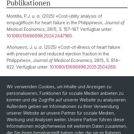
Publikationen
Montilla, P.J.
u. a.
(2025) «Cost-utility analysis of
empagliflozin for heart failure in the Philippines»,
Journal of
Medical Economics
, 28(1), S. 157–167. Verfügbar unter:
10.1080/13696998.2024.2447180
.
Añonuevo, J.
u. a.
(2025) «Cost-of-illness of heart failure
with preserved and reduced ejection fraction in the
Philippines»,
Journal of Medical Economics
, 28(1), S. 814–
822. Verfügbar unter:
10.1080/13696998.2025.2504269
.
Salvador, D.
u. a.
(2024) «Changes in fasting plasma
glucose and subclinical atherosclerosis: A cohort study
Wir verwenden Cookies, um Inhalte und Anzeigen zu
from VIPVIZA trial»,
Atherosclerosis
, 394, S. 117326.
personalisieren, Funktionen für soziale Medien anbieten zu
Verfügbar unter:
10.1016/j.atherosclerosis.2023.117326
.
können und die Zugriffe auf unserer Website zu analysieren.
Außerdem geben wir Informationen zu Ihrer Verwendung
unserer Website an unsere Partner für soziale Medien,
Werbung und Analysen weiter. Unsere Partner führen diese
Informationen möglicherweise mit weiteren Daten zusammen,
die Sie ihnen bereitgestellt haben oder die sie im Rahmen