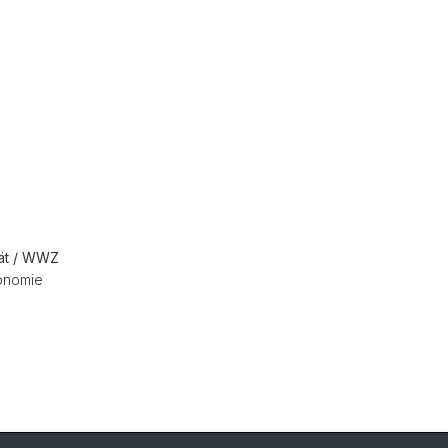
tät / WWZ
onomie