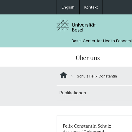
English
Kontakt
Basel Center for Health Econom
Über uns
Schulz Felix Constantin
Wissenschaftlicher Beirat
Veranstaltungen
WWZ
Forschung
Publikationen
Forschende
Felix Constantin Schulz
Assistent / Doktorand