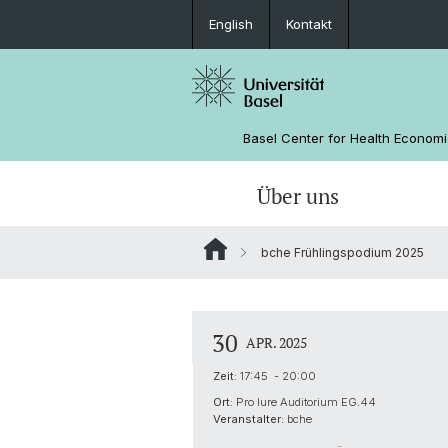
English
Kontakt
Basel Center for Health Econom
Über uns
bche Frühlingspodium 2025
Wissenschaftlicher Beirat
Veranstaltungen
WWZ
Forschung
Forschende
30
APR. 2025
Zeit:
17:45 - 20:00
Ort:
Pro Iure Auditorium EG.44
Veranstalter:
bche