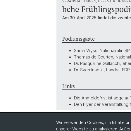
VERANSTALTUNGEN, ÖFFENTLICHE VERA
bche Frühlingspod
Am 30. April 2025 findet die zwei
Podiumsgäste
Sarah Wyss, Nationalrätin SP
Thomas de Courten, National
Dr. Pasqualine Gallacchi, ehe
Dr. Sven Inäbnit, Landrat FD
Links
Die Anmeldefrist ist abgelauf
Den Flyer der Veranstaltung 
Zurück
Wir verwenden Cookies, um Inhalte und
unserer Website zu analysieren. Außer