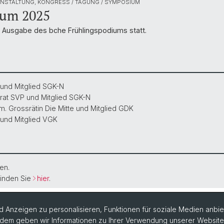
NSTALTUNG, KONGRESS / TAGUNG / SYMPOSIUM
ium 2025
te Ausgabe des bche Frühlingspodiums statt.
 und Mitglied SGK-N
rat SVP und Mitglied SGK-N
m. Grossrätin Die Mitte und Mitglied GDK
P und Mitglied VGK
en.
finden Sie
hier
.
 Anzeigen zu personalisieren, Funktionen für soziale Medien anbiet
dem geben wir Informationen zu Ihrer Verwendung unserer Website a